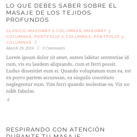
LO QUE DEBES SABER SOBRE EL
MASAJE DE LOS TEJIDOS
PROFUNDOS
CLÁSICO
,
MASONRY 2 COLUMNAS
,
MASONRY 3
COLUMNAS
,
PORTFOLIO 2 COLUMNAS
,
PORTFOLIO 3
COLUMNAS
March 29, 2016
0
Comments
Lorem ipsum dolor sit amet, autem labitur sententiae id
cum, vis eu laudem aliquando, cum et ferri possit.
Ludus dissentiet eum ei. Quando voluptatum eum ea, est
ex porro partem accumsan, ea singulis constituto
neglegentur eum. Vim ferri quando molestiae ea. Vix no
nibh fabulas.
RESPIRANDO CON ATENCIÓN
DURANTE TU MASAJE