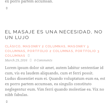
ex porro partem accumsan.
EL MASAJE ES UNA NECESIDAD, NO
UN LUJO
CLÁSICO
,
MASONRY 2 COLUMNAS
,
MASONRY 3
COLUMNAS
,
PORTFOLIO 2 COLUMNAS
,
PORTFOLIO 3
COLUMNAS
March 29, 2016
0
Comments
Lorem ipsum dolor sit amet, autem labitur sententiae id
cum, vis eu laudem aliquando, cum et ferri possit.
Ludus dissentiet eum ei. Quando voluptatum eum ea, est
ex porro partem accumsan, ea singulis constituto
neglegentur eum. Vim ferri quando molestiae ea. Vix no
nibh fabulas.