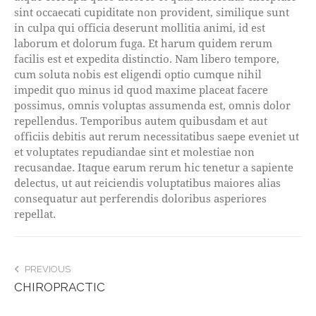
sint occaecati cupiditate non provident, similique sunt
in culpa qui officia deserunt mollitia animi, id est
laborum et dolorum fuga. Et harum quidem rerum
facilis est et expedita distinctio. Nam libero tempore,
cum soluta nobis est eligendi optio cumque nihil
impedit quo minus id quod maxime placeat facere
possimus, omnis voluptas assumenda est, omnis dolor
repellendus. Temporibus autem quibusdam et aut
officiis debitis aut rerum necessitatibus saepe eveniet ut
et voluptates repudiandae sint et molestiae non
recusandae. Itaque earum rerum hic tenetur a sapiente
delectus, ut aut reiciendis voluptatibus maiores alias
consequatur aut perferendis doloribus asperiores
repellat.
POST
PREVIOUS
CHIROPRACTIC
NAVIGATION