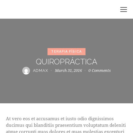
TERAPIA FÍSICA
QUIROPRÁCTICA
March 31, 2016
0
Comments
ADMAX
At vero eos et accusamus et iusto odio dignissimos
ducimus qui blanditiis praesentium voluptatum deleniti
atque corrupti quos dolores et quas molestias excepturi