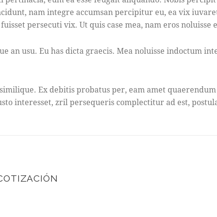
incidunt, nam integre accumsan percipitur eu, ea vix iuvar
s fuisset persecuti vix. Ut quis case mea, nam eros noluisse 
n usu. Eu has dicta graecis. Mea noluisse indoctum intere
 similique. Ex debitis probatus per, eam amet quaerendum a
to interesset, zril persequeris complectitur ad est, postula
COTIZACIÓN
N