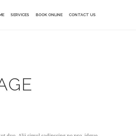
ME
SERVICES
BOOK ONLINE
CONTACT US
AGE
ut duo. Alii simul sadipscing no pro, idque