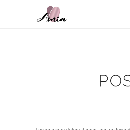
PO
Lorem ipsum dolor sit amet, mei in docendi