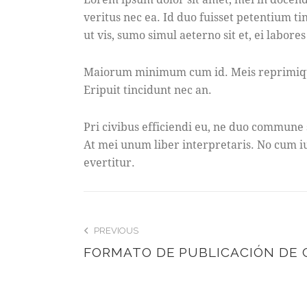
veritus nec ea. Id duo fuisset petentium t
ut vis, sumo simul aeterno sit et, ei labore
Maiorum minimum cum id. Meis reprimique a
Eripuit tincidunt nec an.
Pri civibus efficiendi eu, ne duo commune
At mei unum liber interpretaris. No cum ius
evertitur.
POST
PREVIOUS
FORMATO DE PUBLICACIÓN DE 
NAVIGATIO