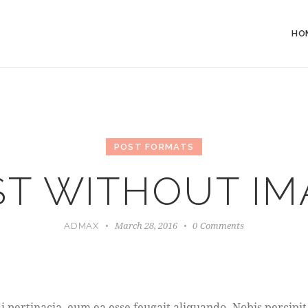
HO
POST FORMATS
ST WITHOUT IM
March 28, 2016
0
Comments
ADMAX
 pertinacia, eum ea esse feugait aliquando. Nobis percipit 