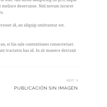
et meliore deseruisse. Nisl novum iuvaret
eu.
sset id, an aliquip omittantur est.
n, ei his sale contentiones consectetuer.
nt tractatos has id. In sit munere detraxit
NEXT
PUBLICACIÓN SIN IMAGEN