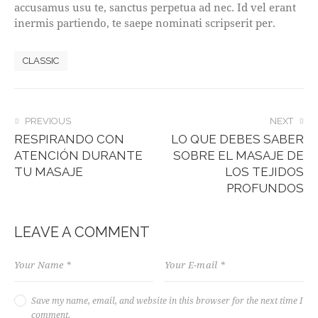
accusamus usu te, sanctus perpetua ad nec. Id vel erant
inermis partiendo, te saepe nominati scripserit per.
CLASSIC
POST
PREVIOUS
NEXT
RESPIRANDO CON
LO QUE DEBES SABER
NAVIGATION
ATENCIÓN DURANTE
SOBRE EL MASAJE DE
TU MASAJE
LOS TEJIDOS
PROFUNDOS
LEAVE A COMMENT
Save my name, email, and website in this browser for the next time I
comment.