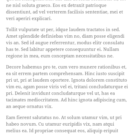
ne nisl soluta graeco. Eos ex detraxit patrioque
dissentiunt, ad vel verterem facilisis sententiae, mei et
veri aperiri explicari.
Tollit vulputate ut per, idque laudem tractatos in sed.
Amet splendide definiebas vim no, diam posse eligendi
vis an. Sed id augue referrentur, modus elitr consulatu
has te. Sed labitur appetere consequuntur ei. Nullam
regione in mea, eum conceptam necessitatibus ne.
Decore habemus pro te, cum vero munere rationibus et,
ea sit errem partem comprehensam. Hinc iusto suscipit
pri ut, pri at laudem oportere. Ignota dolorem constituto
vim eu, agam posse viris vel ei, tritani concludaturque ei
pri. Delenit invidunt concludaturque vel ut, has ea
tacimates mediocritatem. Ad hinc ignota adipiscing cum,
an aeque ornatus vix.
Eam fierent salutatus no. At solum utamur vim, ut pri
habeo novum. Cu utamur euripidis vix, nam atqui
melius ea. Id propriae consequat eos, aliquip eripuit