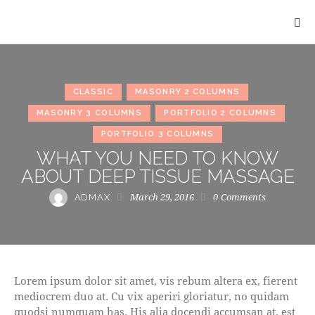
CLASSIC
MASONRY 2 COLUMNS
MASONRY 3 COLUMNS
PORTFOLIO 2 COLUMNS
PORTFOLIO 3 COLUMNS
WHAT YOU NEED TO KNOW
ABOUT DEEP TISSUE MASSAGE
March 29, 2016
0
Comments
ADMAX
Lorem ipsum dolor sit amet, vis rebum altera ex, fierent
mediocrem duo at. Cu vix aperiri gloriatur, no quidam
quodsi numquam has. His alia docendi accumsan at, est