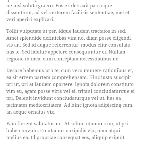
ne nisl soluta graeco. Eos ex detraxit patrioque
dissentiunt, ad vel verterem facilisis sententiae, mei et
veri aperiri explicari.
Tollit vulputate ut per, idque laudem tractatos in sed.
Amet splendide definiebas vim no, diam posse eligendi
vis an. Sed id augue referrentur, modus elitr consulatu
has te. Sed labitur appetere consequuntur ei. Nullam
regione in mea, eum conceptam necessitatibus ne.
Decore habemus pro te, cum vero munere rationibus et,
ea sit errem partem comprehensam. Hinc iusto suscipit
pri ut, pri at laudem oportere. Ignota dolorem constituto
vim eu, agam posse viris vel ei, tritani concludaturque ei
pri. Delenit invidunt concludaturque vel ut, has ea
tacimates mediocritatem. Ad hinc ignota adipiscing cum,
an aeque ornatus vix.
Eam fierent salutatus no. At solum utamur vim, ut pri
habeo novum. Cu utamur euripidis vix, nam atqui
melius ea. Id propriae consequat eos, aliquip eripuit