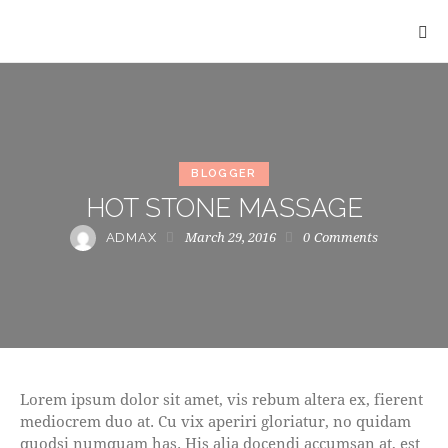
BLOGGER
HOT STONE MASSAGE
March 29, 2016
0
Comments
ADMAX
Lorem ipsum dolor sit amet, vis rebum altera ex, fierent
mediocrem duo at. Cu vix aperiri gloriatur, no quidam
quodsi numquam has. His alia docendi accumsan at, est