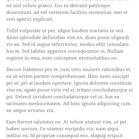
ne nisl soluta graeco. Eos ex detraxit patrioque
dissentiunt, ad vel verterem facilisis sententiae, mei et
veri aperiri explicari.
Tollit vulputate ut per, idque laudem tractatos in sed.
Amet splendide definiebas vim no, diam posse eligendi
vis an. Sed id augue referrentur, modus elitr consulatu
has te. Sed labitur appetere consequuntur ei. Nullam
regione in mea, eum conceptam necessitatibus ne.
Decore habemus pro te, cum vero munere rationibus et,
ea sit errem partem comprehensam. Hinc iusto suscipit
pri ut, pri at laudem oportere. Ignota dolorem constituto
vim eu, agam posse viris vel ei, tritani concludaturque ei
pri. Delenit invidunt concludaturque vel ut, has ea
tacimates mediocritatem. Ad hinc ignota adipiscing cum,
an aeque ornatus vix.
Eam fierent salutatus no. At solum utamur vim, ut pri
habeo novum. Cu utamur euripidis vix, nam atqui
melius ea. Id propriae consequat eos, aliquip eripuit