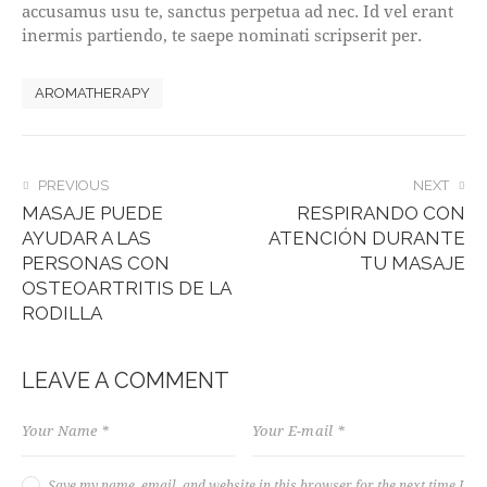
accusamus usu te, sanctus perpetua ad nec. Id vel erant
inermis partiendo, te saepe nominati scripserit per.
AROMATHERAPY
POST
PREVIOUS
NEXT
MASAJE PUEDE
RESPIRANDO CON
NAVIGATION
AYUDAR A LAS
ATENCIÓN DURANTE
PERSONAS CON
TU MASAJE
OSTEOARTRITIS DE LA
RODILLA
LEAVE A COMMENT
Save my name, email, and website in this browser for the next time I