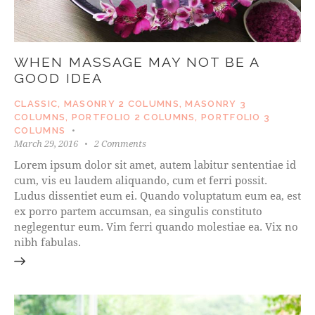
WHEN MASSAGE MAY NOT BE A
GOOD IDEA
CLASSIC
,
MASONRY 2 COLUMNS
,
MASONRY 3
COLUMNS
,
PORTFOLIO 2 COLUMNS
,
PORTFOLIO 3
COLUMNS
March 29, 2016
2
Comments
Lorem ipsum dolor sit amet, autem labitur sententiae id
cum, vis eu laudem aliquando, cum et ferri possit.
Ludus dissentiet eum ei. Quando voluptatum eum ea, est
ex porro partem accumsan, ea singulis constituto
neglegentur eum. Vim ferri quando molestiae ea. Vix no
nibh fabulas.