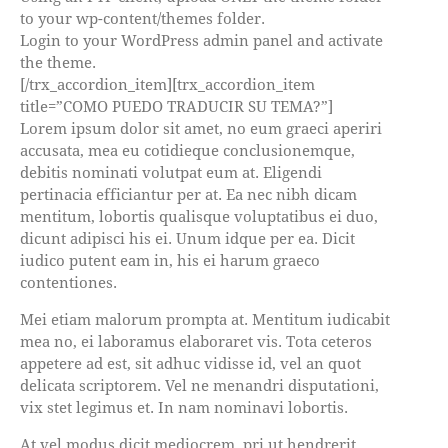
to your wp-content/themes folder.
Login to your WordPress admin panel and activate
the theme.
[/trx_accordion_item][trx_accordion_item
title=”COMO PUEDO TRADUCIR SU TEMA?”]
Lorem ipsum dolor sit amet, no eum graeci aperiri
accusata, mea eu cotidieque conclusionemque,
debitis nominati volutpat eum at. Eligendi
pertinacia efficiantur per at. Ea nec nibh dicam
mentitum, lobortis qualisque voluptatibus ei duo,
dicunt adipisci his ei. Unum idque per ea. Dicit
iudico putent eam in, his ei harum graeco
contentiones.
Mei etiam malorum prompta at. Mentitum iudicabit
mea no, ei laboramus elaboraret vis. Tota ceteros
appetere ad est, sit adhuc vidisse id, vel an quot
delicata scriptorem. Vel ne menandri disputationi,
vix stet legimus et. In nam nominavi lobortis.
At vel modus dicit mediocrem, pri ut hendrerit