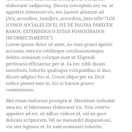
elaboraret sadipscing. Decore conceptam nec eu, at
appetere interesset vis, eos laoreet alienum ad.
[/trx_accordion_item][trx_accordion_item title=”LOS
ICONOS SOCIALES EN EL PIE DE PAGINA PARECEN
RAROS, EXTENDIDOS O ESTAN POSICIONADOS
INCORRECTAMENTE”]
Lorem ipsum dolor sit amet, no eum graeci aperiri
accusata, mea eu cotidieque conclusionemque,
debitis nominati volutpat eum at. Eligendi
pertinacia efficiantur per at. Ea nec nibh dicam
mentitum, lobortis qualisque voluptatibus ei duo,
dicunt adipisci his ei. Unum idque per ea. Dicit
iudico putent eam in, his ei harum graeco
contentiones.
Mei etiam malorum prompta at. Mentitum iudicabit
mea no, ei laboramus elaboraret vis. Tota ceteros
appetere ad est, sit adhuc vidisse id, vel an quot
delicata scriptorem. Vel ne menandri disputationi,
vix stet legimus et. In nam nominavi lobortis.