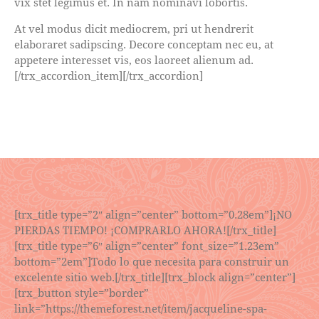
vix stet legimus et. In nam nominavi lobortis.
At vel modus dicit mediocrem, pri ut hendrerit
elaboraret sadipscing. Decore conceptam nec eu, at
appetere interesset vis, eos laoreet alienum ad.
[/trx_accordion_item][/trx_accordion]
[trx_title type=”2″ align=”center” bottom=”0.28em”]¡NO
PIERDAS TIEMPO! ¡COMPRARLO AHORA![/trx_title]
[trx_title type=”6″ align=”center” font_size=”1.23em”
bottom=”2em”]Todo lo que necesita para construir un
excelente sitio web.[/trx_title][trx_block align=”center”]
[trx_button style=”border”
link=”https://themeforest.net/item/jacqueline-spa-