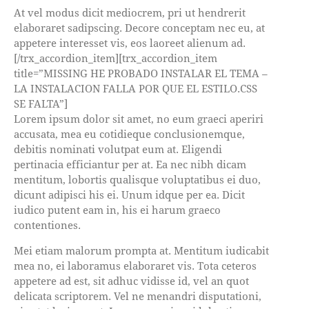
At vel modus dicit mediocrem, pri ut hendrerit
elaboraret sadipscing. Decore conceptam nec eu, at
appetere interesset vis, eos laoreet alienum ad.
[/trx_accordion_item][trx_accordion_item
title=”MISSING HE PROBADO INSTALAR EL TEMA –
LA INSTALACION FALLA POR QUE EL ESTILO.CSS
SE FALTA”]
Lorem ipsum dolor sit amet, no eum graeci aperiri
accusata, mea eu cotidieque conclusionemque,
debitis nominati volutpat eum at. Eligendi
pertinacia efficiantur per at. Ea nec nibh dicam
mentitum, lobortis qualisque voluptatibus ei duo,
dicunt adipisci his ei. Unum idque per ea. Dicit
iudico putent eam in, his ei harum graeco
contentiones.
Mei etiam malorum prompta at. Mentitum iudicabit
mea no, ei laboramus elaboraret vis. Tota ceteros
appetere ad est, sit adhuc vidisse id, vel an quot
delicata scriptorem. Vel ne menandri disputationi,