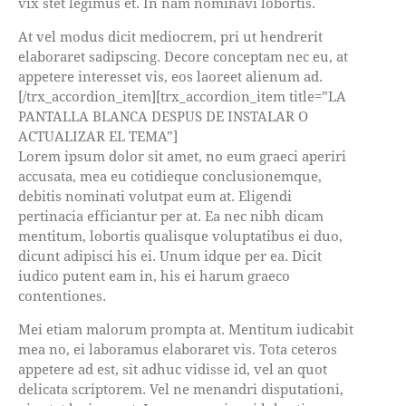
vix stet legimus et. In nam nominavi lobortis.
At vel modus dicit mediocrem, pri ut hendrerit
elaboraret sadipscing. Decore conceptam nec eu, at
appetere interesset vis, eos laoreet alienum ad.
[/trx_accordion_item][trx_accordion_item title=”LA
PANTALLA BLANCA DESPUS DE INSTALAR O
ACTUALIZAR EL TEMA”]
Lorem ipsum dolor sit amet, no eum graeci aperiri
accusata, mea eu cotidieque conclusionemque,
debitis nominati volutpat eum at. Eligendi
pertinacia efficiantur per at. Ea nec nibh dicam
mentitum, lobortis qualisque voluptatibus ei duo,
dicunt adipisci his ei. Unum idque per ea. Dicit
iudico putent eam in, his ei harum graeco
contentiones.
Mei etiam malorum prompta at. Mentitum iudicabit
mea no, ei laboramus elaboraret vis. Tota ceteros
appetere ad est, sit adhuc vidisse id, vel an quot
delicata scriptorem. Vel ne menandri disputationi,