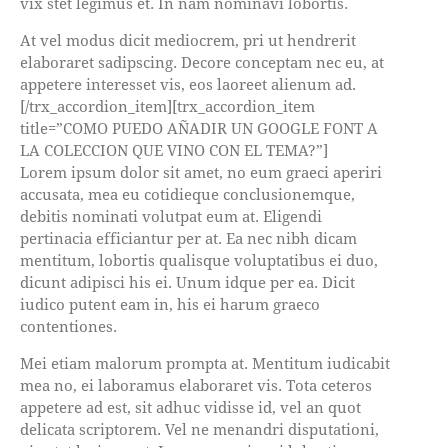
vix stet legimus et. In nam nominavi lobortis.
At vel modus dicit mediocrem, pri ut hendrerit
elaboraret sadipscing. Decore conceptam nec eu, at
appetere interesset vis, eos laoreet alienum ad.
[/trx_accordion_item][trx_accordion_item
title=”COMO PUEDO AÑADIR UN GOOGLE FONT A
LA COLECCION QUE VINO CON EL TEMA?”]
Lorem ipsum dolor sit amet, no eum graeci aperiri
accusata, mea eu cotidieque conclusionemque,
debitis nominati volutpat eum at. Eligendi
pertinacia efficiantur per at. Ea nec nibh dicam
mentitum, lobortis qualisque voluptatibus ei duo,
dicunt adipisci his ei. Unum idque per ea. Dicit
iudico putent eam in, his ei harum graeco
contentiones.
Mei etiam malorum prompta at. Mentitum iudicabit
mea no, ei laboramus elaboraret vis. Tota ceteros
appetere ad est, sit adhuc vidisse id, vel an quot
delicata scriptorem. Vel ne menandri disputationi,